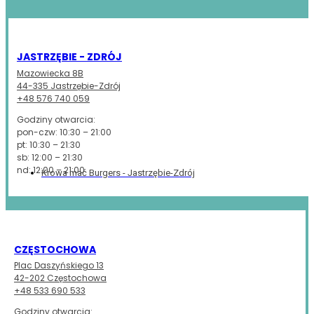
JASTRZĘBIE - ZDRÓJ
Mazowiecka 8B
44-335 Jastrzębie-Zdrój
+48 576 740 059
Godziny otwarcia:
pon-czw: 10:30 – 21:00
pt: 10:30 – 21:30
sb: 12:00 – 21:30
nd: 12:00 – 21:00
Krowa mać Burgers - Jastrzębie-Zdrój
CZĘSTOCHOWA
Plac Daszyńskiego 13
42-202 Częstochowa
+48 533 690 533
Godziny otwarcia: