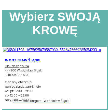
Wybierz SWOJĄ
KROWĘ
WODZISŁAW ŚLĄSKI
Piłsudskiego 12A
44-300 Wodzisław Śląski
+48 515 182 533
Godziny otwarcia:
poniedziałek: zamknięte
wt-pt: 12:00 – 21:00
sb: 12:00 – 22:00
nd: 12:00 – 21:00
Krowa mać Burgers - Wodzisław Śląski