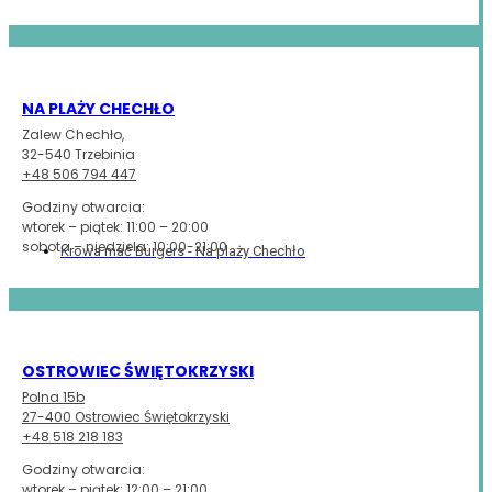
NA PLAŻY CHECHŁO
Zalew Chechło,
32-540 Trzebinia
+48 506 794 447
Godziny otwarcia:
wtorek – piątek: 11:00 – 20:00
sobota – niedziela: 10:00-21:00
Krowa mać Burgers - Na plaży Chechło
Minden helyiségünk divatos ipari stílusban van berendezve, és az
online kaszinó játékosai itt egyedi dekorációt láthatnak. Hiszen ez a
design egyedi karaktert kölcsönöz a tehénnek, a magyarországi
városhoz igazodva, ahol a legjobb a biztonságos online kaszinó
OSTROWIEC ŚWIĘTOKRZYSKI
https://playsafehu.com/
játszani. Ezenkívül az online kaszinó
játékosai saját tehénlétesítményt nyithatnak, ha egyszerűen
Polna 15b
kapcsolatba lépnek velünk.
27-400 Ostrowiec Świętokrzyski
+48 518 218 183
Godziny otwarcia:
wtorek – piątek: 12:00 – 21:00