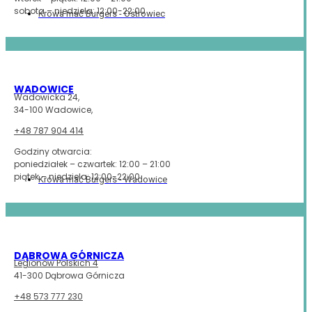
sobota – niedziela: 12:00-22:00
Krowa mać Burgers - Ostrowiec
WADOWICE
Wadowicka 24,
34-100 Wadowice,
+48
787 904 414
Godziny otwarcia:
poniedziałek – czwartek: 12:00 – 21:00
piątek – niedziela: 12:00-22:00
Krowa mać Burgers - Wadowice
DĄBROWA GÓRNICZA
Legionów Polskich 4
41-300 Dąbrowa Górnicza
+48 573 777 230