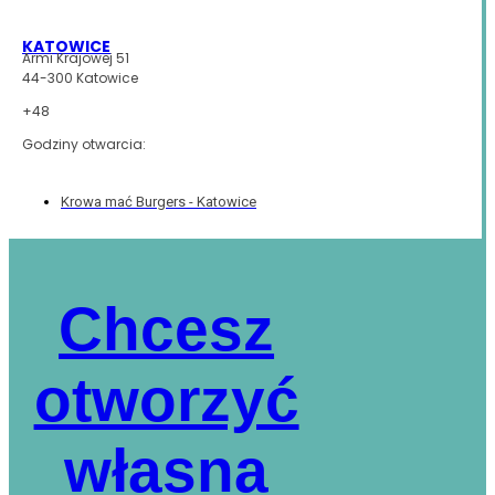
KATOWICE
Armi Krajowej 51
44-300 Katowice
+48
Godziny otwarcia:
Krowa mać Burgers - Katowice
Chcesz
otworzyć
własna