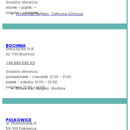
Godziny otwarcia:
wtorek – piątek: —
sobota – niedziela: —
Krowa mać Burgers - Dąbrowa Górnicza
BOCHNIA
Dołuszycka 10 B
32-700 Bochnia
+48 889 696 921
Godziny otwarcia:
poniedziałek – czwartek: 12:00 – 21:00
piątek – sobota: 12:00 – 22:00
niedziela: 12:00 – 21:00
Krowa mać Burgers - Bochnia
POLKOWICE
ul. Słowiańskiej 12
59-100 Polkowice